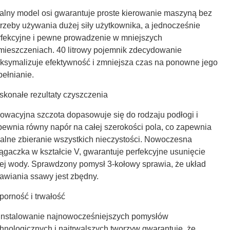
alny model osi gwarantuje proste kierowanie maszyną bez
trzeby używania dużej siły użytkownika, a jednocześnie
rfekcyjne i pewne prowadzenie w mniejszych
mieszczeniach. 40 litrowy pojemnik zdecydowanie
ksymalizuje efektywność i zmniejsza czas na ponowne jego
pełnianie.
skonałe rezultaty czyszczenia
nowacyjna szczota dopasowuje się do rodzaju podłogi i
pewnia równy napór na całej szerokości pola, co zapewnia
ealne zbieranie wszystkich nieczystości. Nowoczesna
iągaczka w kształcie V, gwarantuje perfekcyjne usunięcie
łej wody. Sprawdzony pomysł 3-kołowy sprawia, że układ
tawiania ssawy jest zbędny.
porność i trwałość
instalowanie najnowocześniejszych pomysłów
chnologicznych i najtrwalszych tworzyw gwarantuje, że