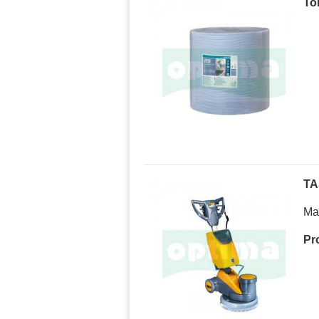
To
TA
Ma
Pr