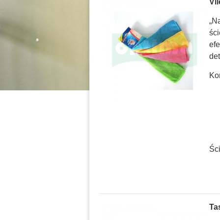
Vi
„N
ści
ef
de
Ko
Śc
Ta