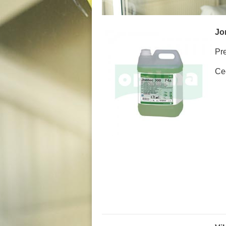
Jo
Pr
Ce