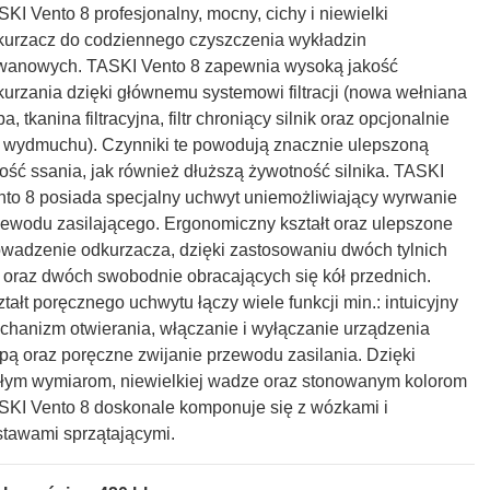
KI Vento 8 profesjonalny, mocny, cichy i niewielki
kurzacz do codziennego czyszczenia wykładzin
wanowych. TASKI Vento 8 zapewnia wysoką jakość
kurzania dzięki głównemu systemowi filtracji (nowa wełniana
ba, tkanina filtracyjna, filtr chroniący silnik oraz opcjonalnie
ltr wydmuchu). Czynniki te powodują znacznie ulepszoną
kość ssania, jak również dłuższą żywotność silnika. TASKI
nto 8 posiada specjalny uchwyt uniemożliwiający wyrwanie
zewodu zasilającego. Ergonomiczny kształt oraz ulepszone
owadzenie odkurzacza, dzięki zastosowaniu dwóch tylnich
ł oraz dwóch swobodnie obracających się kół przednich.
tałt poręcznego uchwytu łączy wiele funkcji min.: intuicyjny
chanizm otwierania, włączanie i wyłączanie urządzenia
opą oraz poręczne zwijanie przewodu zasilania. Dzięki
łym wymiarom, niewielkiej wadze oraz stonowanym kolorom
SKI Vento 8 doskonale komponuje się z wózkami i
stawami sprzątającymi.