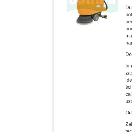
Du
po
pe
po
ma
na
Do
In
za
id
śc
ca
us
Od
Za
te