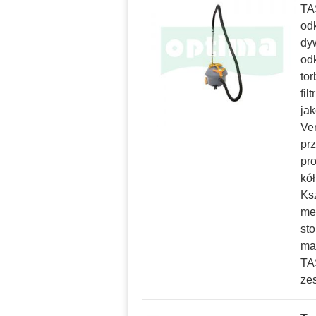
TAS
od
dy
od
tor
fi
ja
Ve
pr
pr
kó
Ksz
me
st
ma
TA
ze