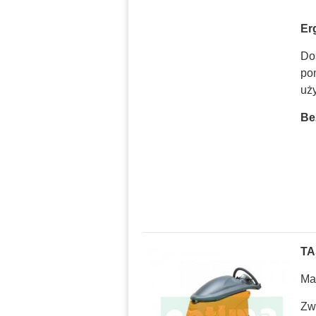
Er
Do
po
uż
Be
TA
Ma
Zw