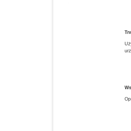
Tr
Uż
urz
Ws
Opc